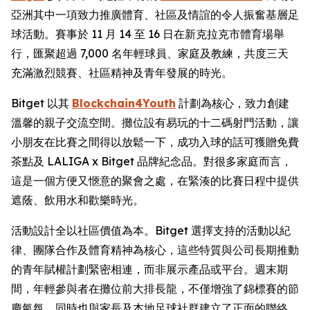
亞洲其中一項致力推廣體育、社區及情誼的令人振奮基層足
球活動。賽事於 11 月 14 至 16 日在新克拉克市體育場舉
行，匯聚超過 7,000 名年輕球員、家庭及教練，共度三天
充滿激烈競賽、社區精神及青年發展的時光。
Bitget 以其
Blockchain4Youth
計劃為核心，致力創建
溫馨的親子交流空間。攤位設有易玩的十二碼射門活動，讓
小朋友在比賽之間得以放鬆一下，成功入球的話可獲贈免費
茶點及 LALIGA x Bitget 品牌紀念品。對很多家庭而言，
這是一個方便又愜意的聚會之處，在緊湊的比賽日程中提供
遮蔭、飲用水和歡樂時光。
活動設計全以社區價值為本。Bitget 選擇支持的活動以紀
律、團隊合作及體育精神為核心，這些特質與公司長期推動
的青年賦權計劃緊密相連，而非展示產品或平台。週末期
間，年輕參與者在攤位前大排長龍，不僅增強了錦標賽的節
慶氣氛，同時也與家長及本地足球社群建立了正面的聯絡