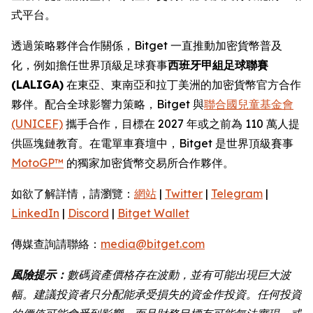
式平台。
透過策略夥伴合作關係，Bitget 一直推動加密貨幣普及
化，例如擔任世界頂級足球賽事
西班牙甲組足球聯賽
(LALIGA)
在東亞、東南亞和拉丁美洲的加密貨幣官方合作
夥伴。配合全球影響力策略，Bitget 與
聯合國兒童基金會
(UNICEF)
攜手合作，目標在 2027 年或之前為 110 萬人提
供區塊鏈教育。在電單車賽壇中，Bitget 是世界頂級賽事
MotoGP™
的獨家加密貨幣交易所合作夥伴。
如欲了解詳情，請瀏覽：
網站
|
Twitter
|
Telegram
|
LinkedIn
|
Discord
|
Bitget Wallet
傳媒查詢請聯絡：
media@bitget.com
風險提示：
數碼資產價格存在波動，並有可能出現巨大波
幅。建議投資者只分配能承受損失的資金作投資。任何投資