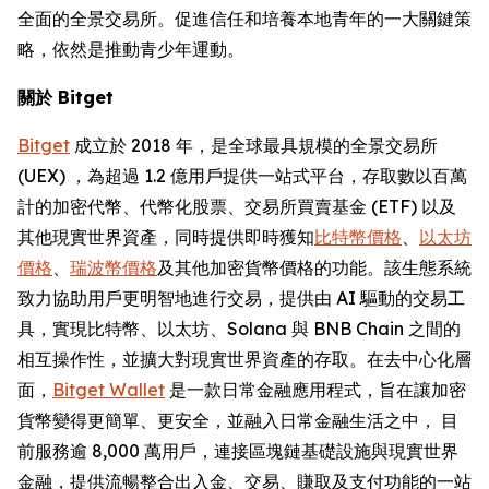
全面的全景交易所。促進信任和培養本地青年的一大關鍵策
略，依然是推動青少年運動。
關於 Bitget
Bitget
成立於 2018 年，是全球最具規模的全景交易所
(UEX) ，為超過 1.2 億用戶提供一站式平台，存取數以百萬
計的加密代幣、代幣化股票、交易所買賣基金 (ETF) 以及
其他現實世界資產，同時提供即時獲知
比特幣價格
、
以太坊
價格
、
瑞波幣價格
及其他加密貨幣價格的功能。該生態系統
致力協助用戶更明智地進行交易，提供由 AI 驅動的交易工
具，實現比特幣、以太坊、Solana 與 BNB Chain 之間的
相互操作性，並擴大對現實世界資產的存取。在去中心化層
面，
Bitget Wallet
是一款日常金融應用程式，旨在讓加密
貨幣變得更簡單、更安全，並融入日常金融生活之中， 目
前服務逾 8,000 萬用戶，連接區塊鏈基礎設施與現實世界
金融，提供流暢整合出入金、交易、賺取及支付功能的一站